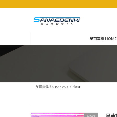
コ
ナ
ン
ビ
テ
ゲ
ン
ー
ツ
シ
へ
ョ
早苗電機 HOME
ス
ン
キ
に
ッ
移
プ
動
早苗電機求人TOPPAGE
rictor
早苗
NEWS