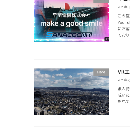
2023年
この度
You
にお客
ており
VR
NEWS
2023年
求人特
成いた
を見て